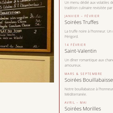
Un menu dédié aux volatiles d
tradition culinaire revisitée par
JANVIER – FÉVRIER
Soirées Truffes
La truffe noire à l’honneur. U
Périgord.
14 FÉVRIER
Saint-Valentin
Un dîner romantique aux chan
amoureux.
MARS & SEPTEMBRE
Soirées Bouillabaisse
Notre bouillabaisse à l’honne
Méditerranée.
AVRIL – MAI
Soirées Morilles