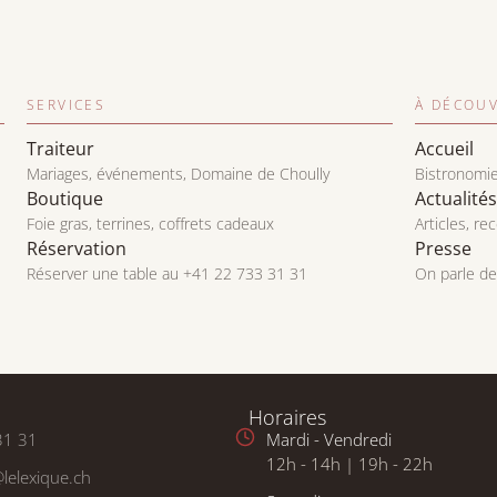
SERVICES
À DÉCOUV
Traiteur
Accueil
Mariages, événements, Domaine de Choully
Bistronomi
Boutique
Actualités
Foie gras, terrines, coffrets cadeaux
Articles, re
Réservation
Presse
Réserver une table au +41 22 733 31 31
On parle d
Horaires
31 31
Mardi - Vendredi
12h - 14h | 19h - 22h
lelexique.ch