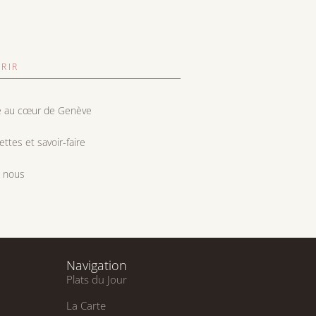
RIR
e au cœur de Genève
cettes et savoir-faire
e nous
Navigation
Plats du Jour
La Carte