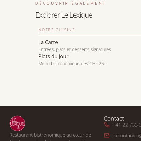
DÉCOUVRIR ÉGALEMENT
Explorer Le Lexique
NOTRE CUISINE
La Carte
Entrées, plats et desserts signatures
Plats du Jour
Menu bistronomique dès CHF 26.-
Contact
+41 22 733 
Restaurant bistronomique au cœur de
c.montanier@