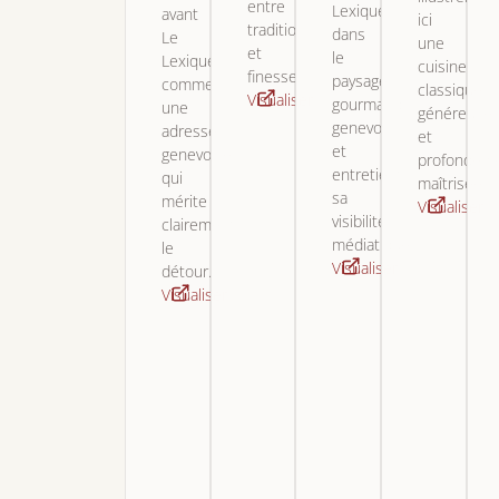
entre
Lexique
avant
ici
tradition
dans
Le
une
et
le
Lexique
cuisine
finesse.
paysage
comme
classique,
Visualiser
gourmand
une
généreuse
genevois
adresse
et
et
genevoise
profondém
entretient
qui
maîtrisée.
sa
mérite
Visualiser
visibilité
clairement
médiatique.
le
Visualiser
détour.
Visualiser