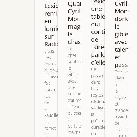
Lexique,
Quand
Cyrille
Lexique
une
Cyrille
Montan
remis
table
Montanier
dorlote
en
qui
magnifie
le
lumière
continue
la
gibier
sur
de
chasse
avec
Radiolac
faire
talent
Le
Dans
parler
chef
et
Les
d’elle
sublime
passion
restos
le
Ce
d’Edouard,
Terrines,
gibier
passage
l’émission
lièvre
avec
dans
fait
à
une
Les
escale
la
cuisine
restos
rue
royale
d’automne
d’Edouard
de
et
élégante,
souligne
la
grandes
puissante
la
Faucille
assiettes
et
présence
et
de
parfaitement
durable
remet
chasse
maîtrisée,
du
en
illustrent