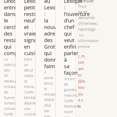
Presse
Lexique
Lexique,
au
Lexique
Pour
entre
petit
Lexique
:
e
toute
dans
resto
:
l’ouverture
demande
le
neuf
la
d’un
d’interview,
cercle
et
nouvelle
chef
reportage
des
vraie
adresse
qui
ou
restaurants
signature
des
veut
information
qui
en
Grottes
enfin
presse
comptent
cuisine
qui
parler
c.m
donne
à
La
Dans
ont
sélection
un
faim
sa
ani
des
décor
façon
À
er
50
sobre
peine
Ancien
@le
meilleurs
et
lancé,
de
restaurants
intime,
lexi
le
ie
grandes
de
Cyrille
qu
restaurant
maisons,
Suisse
Montanier
e.c
séduit
Cyrille
romande
déploie
déjà
h
Montanier
consacre
une
par
e,
ouvre
Cyrille
cuisine
son