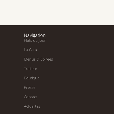
Navigation
Plats du Jour
La Carte
Menus & Soirées
Traiteur
Boutique
Presse
Contact
Actualités