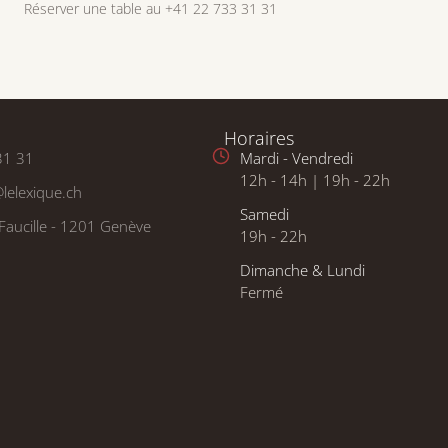
Réserver une table au +41 22 733 31 31
Horaires
31 31
Mardi - Vendredi
12h - 14h | 19h - 22h
lelexique.ch
Samedi
Faucille - 1201 Genève
19h - 22h
Dimanche & Lundi
Fermé