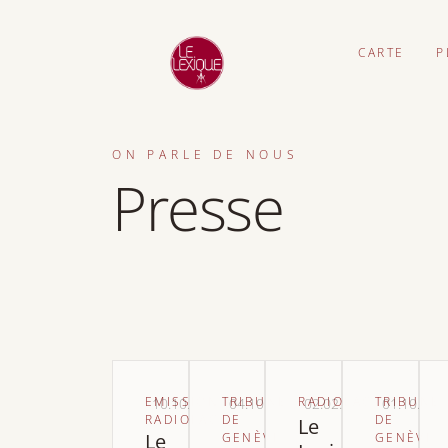
CARTE
P
ON PARLE DE NOUS
Presse
EMISSION
TRIBUNE
RADIOLAC
TRIBUNE
10.10.2024
04.10.2024
02.02.2023
01.10.202
RADIOLAC
DE
DE
Le
Le
GENÈVE
GENÈVE