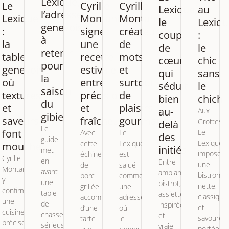
Lexique,
Le
Cyrille
Cyrille
Lexique,
au
l’adresse
ier
Lexique
Montanier
Montanier,
le
Lexiqu
genevoise
:
signe
créateur
coup
:
à
la
une
de
de
le
retenir
table
recette
mots…
cœur
chic
pour
genevoise
estivale
et
qui
sans
la
où
entre
surtout
séduit
le
saison
textures
précision
de
bien
chichi
du
et
et
plaisirs
au-
Aux
gibier
saveurs
fraîcheur
gourmands
Grottes,
delà
Le
font
Le
Avec
Le
des
guide
Lexique
cette
Lexique
mouche
initiés
met
impose
échine
est
Cyrille
en
Entre
une
de
salué
Montanier
avant
ambiance
bistronom
porc
comme
y
une
bistrot,
nette,
grillée
une
confirme
table
assiettes
classique
accompagnée
adresse
une
de
inspirées
et
d’une
où
cuisine
chasse
et
savoureus
tarte
le
précise,
sérieuse
vraie
portée