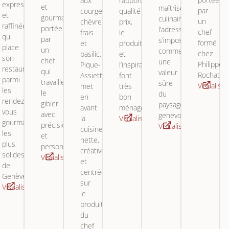
aux
rapport
expressive
et
maîtrise
par
courgettes,
qualité-
et
gourmande,
culinaire,
un
chèvre
prix,
raffinée,
portée
l’adresse
chef
frais
le
qui
par
s’impose
formé
et
produit
place
un
comme
chez
basilic,
et
son
chef
une
Philippe
Pique-
l’inspiration
restaurant
qui
valeur
ent
Rochat.
Assiette
font
parmi
travaille
sûre
Visualiser
met
très
les
le
du
en
bon
rendez-
gibier
paysage
avant
ménage.
vous
avec
genevois.
la
Visualiser
gourmands
précision
Visualiser
cuisine
les
et
nette,
plus
personnalité.
créative
solides
Visualiser
et
de
centrée
Genève.
sur
Visualiser
le
produit
du
chef