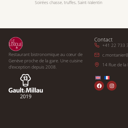
Soirées chasse, truffes, Saint-Valentin
Contact
+41 22 733 
Restaurant bistronomique au cœur de
c.montanier@
Genève proche de la gare. Une cuisine
14 Rue de la 
d’exception depuis 2008.
2019