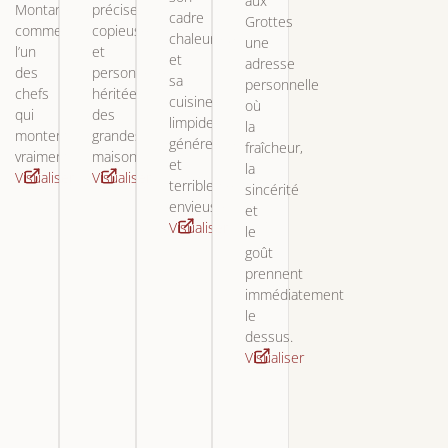
aux
Montanier
précise,
cadre
Grottes
comme
copieuse
chaleureux
une
l’un
et
et
adresse
des
personnelle,
sa
personnelle
chefs
héritée
cuisine
où
qui
des
limpide,
la
montent
grandes
généreuse
fraîcheur,
vraiment.
maisons.
et
la
Visualiser
Visualiser
terriblement
sincérité
envieuse.
et
Visualiser
le
goût
prennent
immédiatement
le
dessus.
Visualiser